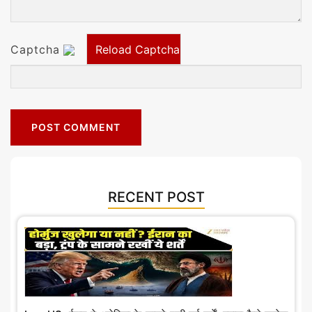
ज
ने
Captcha
स
आ
POST COMMENT
ले
ख
RECENT POST
ज्ञा
न
वि
ज्ञा
नं