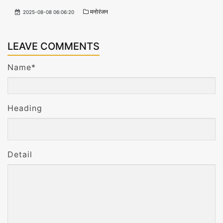
दे
मनोरंजन
2025-08-08 06:06:20
श
LEAVE COMMENTS
वि
Name*
धा
यि
Heading
का
रा
Detail
ज
नी
ति
बि