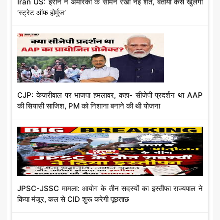
Iran US: ईरान ने अमेरिका के सामने रखी नई शर्तें, बताया कैसे खुलेगा
‘स्ट्रेट ऑफ होर्मुज’
मं
त्रा
ल
य
CJP: केजरीवाल पर भाजपा हमलावर, कहा- सीजेपी प्रदर्शन था AAP
D
की सियासी साजिश, PM को निशाना बनाने की थी योजना
J
डा
य
री
JPSC-JSSC मामला: आयोग के तीन सदस्यों का इस्तीफा राज्यपाल ने
न
किया मंजूर, कल से CID शुरू करेगी पूछताछ
ग